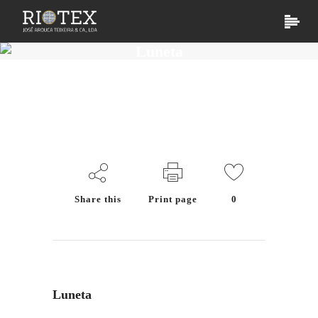
Luneta
Produto
Share this
Print page
0
Luneta