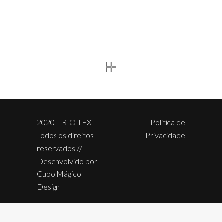
2020 – RIO TEX –
Politica de
Todos os direitos
Privacidade
reservados //
Desenvolvido por
Cubo Mágico
Design