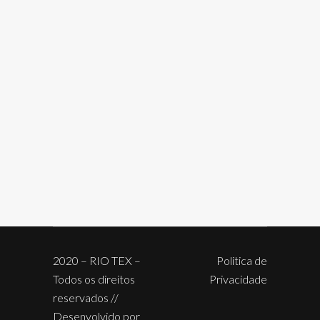
2020 – RIO TEX –
Politica de
Todos os direitos
Privacidade
reservados //
Desenvolvido por